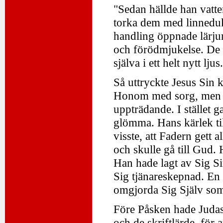
"Sedan hällde han vatten
torka dem med linnedu
handling öppnade lärju
och förödmjukelse. De f
själva i ett helt nytt ljus.
Så uttryckte Jesus Sin k
Honom med sorg, men Ha
uppträdande. I stället 
glömma. Hans kärlek till 
visste, att Fadern gett 
och skulle gå till Gud
Han hade lagt av Sig Si
Sig tjänareskepnad. En 
omgjorda Sig Själv som 
Före Påsken hade Judas
och de skriftlärde, för