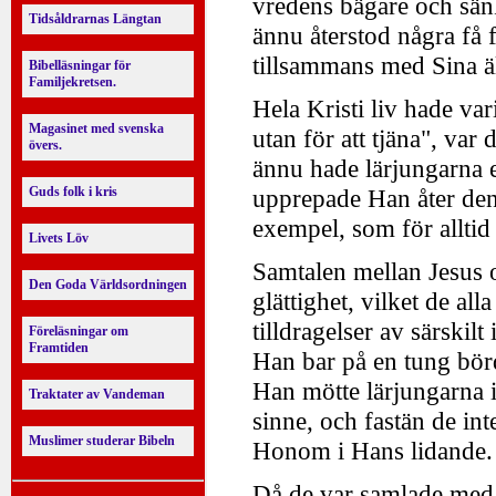
vredens bägare och sänk
Tidsåldrarnas Längtan
ännu återstod några få f
tillsammans med Sina äl
Bibelläsningar för
Familjekretsen.
Hela Kristi liv hade varit
Magasinet med svenska
utan för att tjäna", v
övers.
ännu hade lärjungarna e
Guds folk i kris
upprepade Han åter de
exempel, som för alltid 
Livets Löv
Samtalen mellan Jesus o
Den Goda Världsordningen
glättighet, vilket de al
tilldragelser av särskilt
Föreläsningar om
Framtiden
Han bar på en tung bör
Han mötte lärjungarna i
Traktater av Vandeman
sinne, och fastän de in
Muslimer studerar Bibeln
Honom i Hans lidande.
Då de var samlade med 