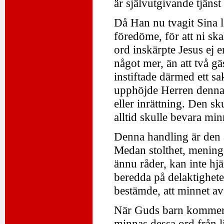
är självutgivande tjänst
Då Han nu tvagit Sina lä
föredöme, för att ni sk
ord inskärpte Jesus ej 
något mer, än att två gä
instiftade därmed ett 
upphöjde Herren denna 
eller inrättning. Den sku
alltid skulle bevara mi
Denna handling är den 
Medan stolthet, menings
ännu råder, kan inte hj
beredda på delaktighet
bestämde, att minnet av
När Guds barn kommer s
minnas dessa ord från l