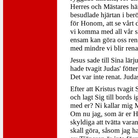
Herres och Mästares hän
besudlade hjärtan i ber
för Honom, att se vårt d
vi komma med all vår s
ensam kan göra oss ren
med mindre vi blir ren
Jesus sade till Sina lärj
hade tvagit Judas' fötte
Det var inte renat. Juda
Efter att Kristus tvagit
och lagt Sig till bords i
med er? Ni kallar mig Mä
Om nu jag, som är er Her
skyldiga att tvätta varan
skall göra, såsom jag h