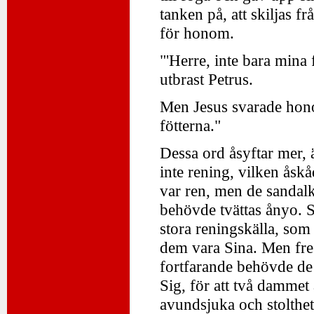
tanken på, att skiljas fr
för honom.
"'Herre, inte bara mina
utbrast Petrus.
Men Jesus svarade hono
fötterna."
Dessa ord åsyftar mer, 
inte rening, vilken åsk
var ren, men de sandal
behövde tvättas ånyo. S
stora reningskälla, som
dem vara Sina. Men fres
fortfarande behövde d
Sig, för att två dammet 
avundsjuka och stolthet