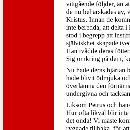
vittgående följder, än 
de nu behärskades av, v
Kristus. Innan de kommi
inte beredda, att delta 
stod i begrepp att insti
själviskhet skapade tved
Han tvådde deras fötte
Sig omkring på dem, ku
Nu hade deras hjärtan bl
hade blivit ödmjuka och
överlämna den förnämst
undergivna och tacksam
Liksom Petrus och hans 
Hur ofta likväl blir in
det onda! Vi måste kom
ryggade tillbaka, för a