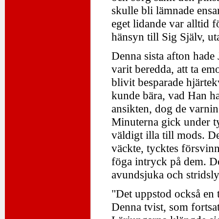
skulle bli lämnade ens
eget lidande var alltid
hänsyn till Sig Själv, u
Denna sista afton hade 
varit beredda, att ta em
blivit besparade hjärte
kunde bära, vad Han ha
ansikten, dog de varnin
Minuterna gick under ty
väldigt illa till mods.
väckte, tycktes försvin
föga intryck på dem. De
avundsjuka och stridsly
"Det uppstod också en 
Denna tvist, som fortsa