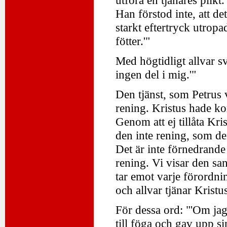
utföra en tjänares plikt
Han förstod inte, att d
starkt eftertryck utropa
fötter.'"
Med högtidligt allvar sv
ingen del i mig.'"
Den tjänst, som Petrus v
rening. Kristus hade kom
Genom att ej tillåta Kris
den inte rening, som de
Det är inte förnedrande 
rening. Vi visar den sa
tar emot varje förordnin
och allvar tjänar Kristu
För dessa ord: "'Om jag 
till föga och gav upp s