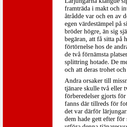
Lärjungarna klängde sig 
framträda i makt och int
åtrådde var och en av d
egen värdestämpel på sig
bröder högre, än sig sjä
begäran, att få sitta på
förtörnelse hos de andra.
de två förnämsta platse
splittring hotade. De m
och att deras trohet och
Andra orsaker till missn
tjänare skulle två eller 
förberedelser gjorts fö
fanns där tillreds för 
det var därför lärjungar
dem hade gett efter för s
utföra denna tjänaresyss