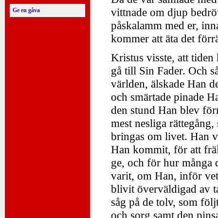
vittnade om djup bedröve
Ge en gåva
påskalamm med er, innan 
kommer att äta det förrä
Kristus visste, att tid
gå till Sin Fader. Och s
världen, älskade Han de
och smärtade pinade Han
den stund Han blev förr
mest nesliga rättegång,
bringas om livet. Han 
Han kommit, för att frä
ge, och för hur många d
varit, om Han, inför v
blivit överväldigad av 
såg på de tolv, som fö
och sorg samt den pins