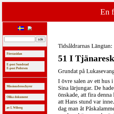
En f
Tidsåldrarnas Längtan:
Förstasidan
51 I Tjänares
E-post Sundstad
E-post Pedersen
Grundat på Lukasevange
I övre salen av ett hus 
Missionsbroschyrer
Sina lärjungar. De hade
önskade, att fira denna
Olika dokument
att Hans stund var inn
dag man åt Påskalammet
av L Wiberg