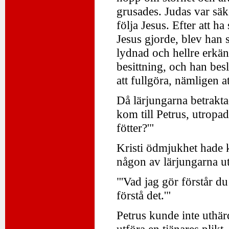
grusades. Judas var säke
följa Jesus. Efter att 
Jesus gjorde, blev han 
lydnad och hellre erkä
besittning, och han besl
att fullgöra, nämligen a
Då lärjungarna betrakta
kom till Petrus, utropa
fötter?'"
Kristi ödmjukhet hade k
någon av lärjungarna ut
"'Vad jag gör förstår d
förstå det.'"
Petrus kunde inte uthär