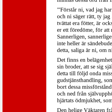
"'Förstår ni, vad jag h
och ni säger rätt, ty ja
tvättat era fötter, är oc
er ett föredöme, för att
Sannerligen, sannerligen
inte heller är sändebu
detta, saliga är ni, om n
Det finns en belägenhet
sin broder, att se sig s
detta till följd onda mis
gudstjänsthandling, som
bort dessa missförstånd
och ned från självupphöj
hjärtats ödmjukhet, som
Den helige Väktaren fr