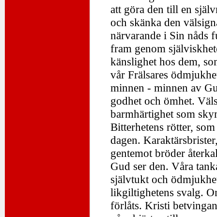
att göra den till en sj
och skänka den välsigna
närvarande i Sin nåds fu
fram genom själviskhet
känslighet hos dem, som
vår Frälsares ödmjukhet,
minnen - minnen av Gud
godhet och ömhet. Välsi
barmhärtighet som skymf
Bitterhetens rötter, so
dagen. Karaktärsbriste
gentemot bröder återkall
Gud ser den. Våra tanka
självtukt och ödmjukhet.
likgiltighetens svalg. 
förlåts. Kristi betvinga