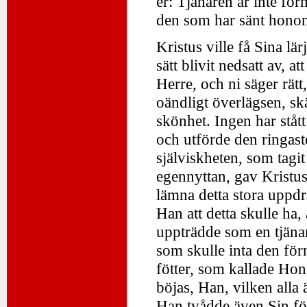
er: Tjänaren är inte för
den som har sänt hono
Kristus ville få Sina lä
sätt blivit nedsatt av, a
Herre, och ni säger rät
oändligt överlägsen, s
skönhet. Ingen har ståt
och utförde den ringaste
själviskheten, som tagi
egennyttan, gav Kristus
lämna detta stora uppdr
Han att detta skulle ha
uppträdde som en tjäna
som skulle inta den fö
fötter, som kallade Hon
böjas, Han, vilken alla 
Han tvådde även Sin för