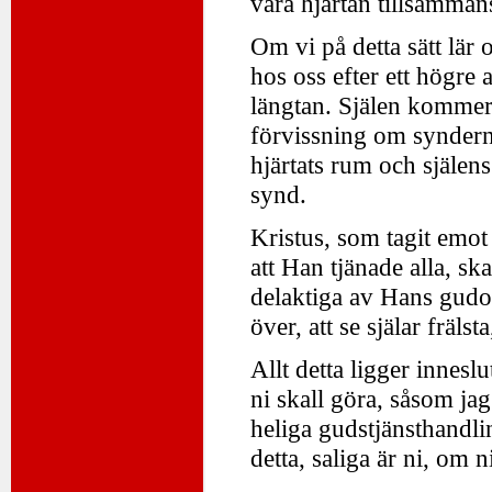
våra hjärtan tillsamman
Om vi på detta sätt lär
hos oss efter ett högre 
längtan. Själen kommer 
förvissning om syndernas
hjärtats rum och själen
synd.
Kristus, som tagit emot a
att Han tjänade alla, ska
delaktiga av Hans gud
över, att se själar fräls
Allt detta ligger inneslu
ni skall göra, såsom ja
heliga gudstjänsthandl
detta, saliga är ni, om n