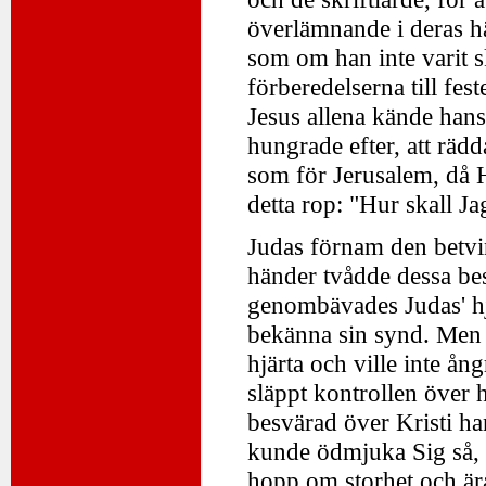
överlämnande i deras hän
som om han inte varit sk
förberedelserna till fes
Jesus allena kände han
hungrade efter, att rä
som för Jerusalem, då 
detta rop: "Hur skall J
Judas förnam den betvi
händer tvådde dessa be
genombävades Judas' hj
bekänna sin synd. Men h
hjärta och ville inte ån
släppt kontrollen över 
besvärad över Kristi han
kunde ödmjuka Sig så, 
hopp om storhet och ära i