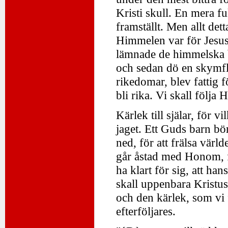
Kristi skull. En mera fu
framställt. Men allt det
Himmelen var för Jesus 
lämnade de himmelska b
och sedan dö en skymf
rikedomar, blev fattig f
bli rika. Vi skall följ
Kärlek till själar, för v
jaget. Ett Guds barn bö
ned, för att frälsa värl
går åstad med Honom, fö
ha klart för sig, att han
skall uppenbara Kristus
och den kärlek, som vi f
efterföljares.