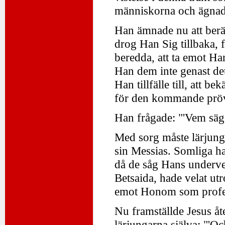
människorna och ägnade 
Han ämnade nu att berät
drog Han Sig tillbaka, f
beredda, att ta emot H
Han dem inte genast de
Han tillfälle till, att b
för den kommande prö
Han frågade: "'Vem säge
Med sorg måste lärjunga
sin Messias. Somliga h
då de såg Hans underve
Betsaida, hade velat ut
emot Honom som profet,
Nu framställde Jesus åt
lärjungarna själva: "'Oc