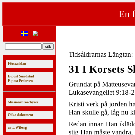
En f
Tidsåldrarnas Längtan:
Förstasidan
31 I Korsets 
E-post Sundstad
E-post Pedersen
Grundat på Matteusevan
Lukasevangeliet 9:18-2
Missionsbroschyrer
Kristi verk på jorden h
Han skulle gå, låg nu 
Olika dokument
Redan innan Han iklädd
av L Wiberg
stig Han måste vandra, f