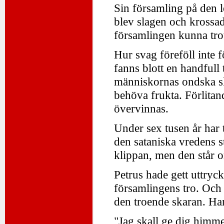
Sin församling på den 
blev slagen och krossa
församlingen kunna trot
Hur svag föreföll inte 
fanns blott en handful
människornas ondska skul
behöva frukta. Förlitan
övervinnas.
Under sex tusen år har 
den sataniska vredens 
klippan, men den står o
Petrus hade gett uttryc
församlingens tro. Och 
den troende skaran. Ha
"Jag skall ge dig himme