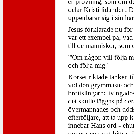
er prövning, som om det
delar Kristi lidanden. D
uppenbarar sig i sin hä
Jesus förklarade nu för 
var ett exempel på, vad
till de människor, som
"'Om någon vill följa mi
och följa mig."
Korset riktade tanken t
vid den grymmaste och 
brottslingarna tvingades
det skulle läggas på der
övermannades och döds
efterföljare, att ta up
innebar Hans ord - ehur
under den mest bittra f