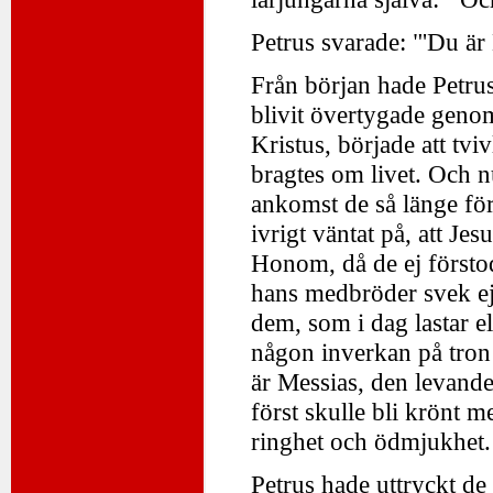
Petrus svarade: "'Du ä
Från början hade Petrus
blivit övertygade geno
Kristus, började att tvi
bragtes om livet. Och nu
ankomst de så länge för
ivrigt väntat på, att Je
Honom, då de ej förstod
hans medbröder svek ej
dem, som i dag lastar el
någon inverkan på tron 
är Messias, den levande
först skulle bli krönt 
ringhet och ödmjukhet.
Petrus hade uttryckt de 