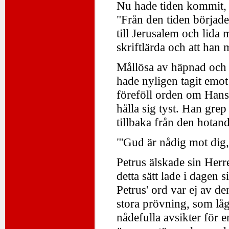
Nu hade tiden kommit, 
"Från den tiden började 
till Jerusalem och lida
skriftlärda och att han
Mållösa av häpnad och s
hade nyligen tagit emo
föreföll orden om Hans
hålla sig tyst. Han gre
tillbaka från den hota
"'Gud är nådig mot dig, 
Petrus älskade sin Herr
detta sätt lade i dagen
Petrus' ord var ej av den
stora prövning, som l
nådefulla avsikter för e