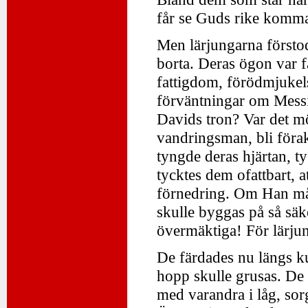
får se Guds rike komma 
Men lärjungarna försto
borta. Deras ögon var f
fattigdom, förödmjukels
förväntningar om Messia
Davids tron? Var det möj
vandringsman, bli förakt
tyngde deras hjärtan, ty
tycktes dem ofattbart, 
förnedring. Om Han mås
skulle byggas på så säke
övermäktiga! För lärjun
De färdades nu längs ku
hopp skulle grusas. De 
med varandra i låg, sorg