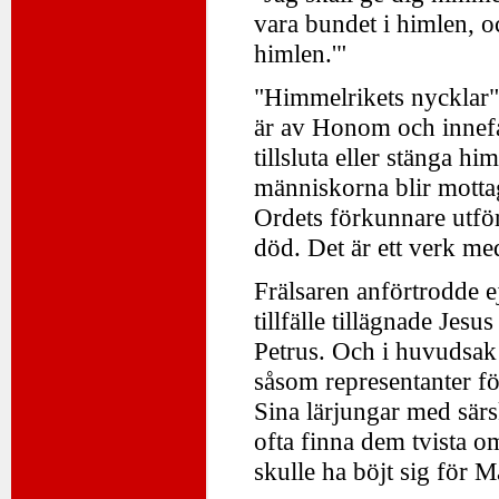
vara bundet i himlen, oc
himlen.'"
"Himmelrikets nycklar" -
är av Honom och innefat
tillsluta eller stänga h
människorna blir mottag
Ordets förkunnare utför, 
död. Det är ett verk med
Frälsaren anförtrodde ej
tillfälle tillägnade Jes
Petrus. Och i huvudsak 
såsom representanter fö
Sina lärjungar med särs
ofta finna dem tvista o
skulle ha böjt sig för 