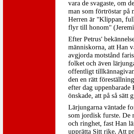
vara de svagaste, om de
man som förtröstar på m
Herren är "Klippan, ful
flyr till honom" (Jerem
Efter Petrus' bekännelse
människorna, att Han v
avgjorda motstånd faris
folket och även lärjung
offentligt tillkännagi
den en rätt föreställn
efter dag uppenbarade 
önskade, att på så sätt
Lärjungarna väntade fo
som jordisk furste. De m
och ringhet, fast Han l
upprätta Sitt rike. Att p