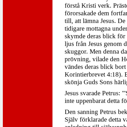
förstå Kristi verk. Prä
förorsakade dem fortfar
till, att lämna Jesus. De
tidigare mottagna under
skymde deras blick för 
ljus från Jesus genom d
skuggor. Men denna dag,
prövning, vilade den He
vändes deras blick bort 
Korintierbrevet 4:18)
skönja Guds Sons härli
Jesus svarade Petrus: "
inte uppenbarat detta f
Den sanning Petrus bekä
Själv förklarade detta v