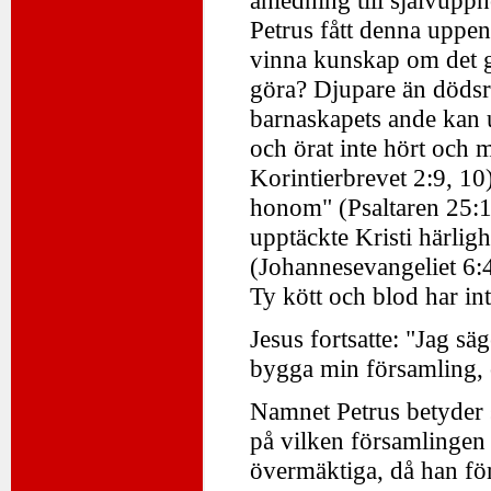
anledning till självupp
Petrus fått denna uppen
vinna kunskap om det 
göra? Djupare än dödsri
barnaskapets ande kan u
och örat inte hört och 
Korintierbrevet 2:9, 10
honom" (Psaltaren 25:14
upptäckte Kristi härligh
(Johannesevangeliet 6:4
Ty kött och blod har int
Jesus fortsatte: "Jag sä
bygga min församling, o
Namnet Petrus betyder s
på vilken församlingen
övermäktiga, då han fö