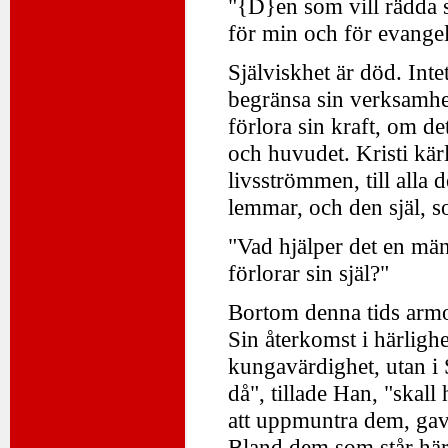
"{D}en som vill rädda si
för min och för evangeli
Själviskhet är död. Int
begränsa sin verksamhet t
förlora sin kraft, om d
och huvudet. Kristi kär
livsströmmen, till alla
lemmar, och den själ, s
"Vad hjälper det en män
förlorar sin själ?"
Bortom denna tids armod
Sin återkomst i härligh
kungavärdighet, utan i 
då", tillade Han, "skall
att uppmuntra dem, gav 
Bland dem som står här