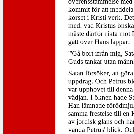
överensstämmelse med d
kommit för att meddela 
korset i Kristi verk. Det
med, vad Kristus önskade
måste därför rikta mot 
gått över Hans läppar:
"'Gå bort ifrån mig, Sat
Guds tankar utan männi
Satan försöker, att gör
uppdrag. Och Petrus ble
var upphovet till denn
vädjan. I öknen hade Sat
Han lämnade förödmjuk
samma frestelse till en 
av jordisk glans och här
vända Petrus' blick. Oc