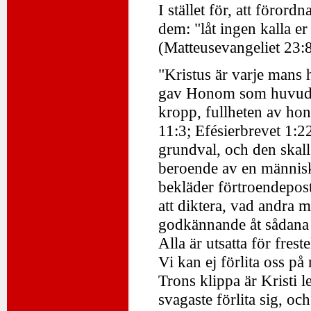
I stället för, att förord
dem: "låt ingen kalla er
(Matteusevangeliet 23:8
"Kristus är varje mans 
gav Honom som huvud "ö
kropp, fullheten av hon
11:3; Efésierbrevet 1:
grundval, och den skall
beroende av en människ
bekläder förtroendepos
att diktera, vad andra m
godkännande åt sådana a
Alla är utsatta för fres
Vi kan ej förlita oss på
Trons klippa är Kristi 
svagaste förlita sig, och