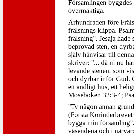
Församlingen byggdes p
övermäktiga.
Århundraden före Fräls
frälsnings klippa. Psal
frälsning". Jesaja hade 
beprövad sten, en dyrba
själv hänvisar till den
skriver: "... då ni nu 
levande stenen, som vis
och dyrbar inför Gud. O
ett andligt hus, ett hel
Moseboken 32:3-4; Psal
"Ty någon annan grund 
(Första Korintierbrevet 
bygga min församling".
väsendena och i närvar