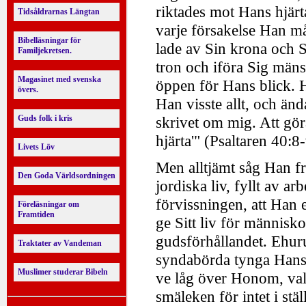
riktades mot Hans hjär
Tidsåldrarnas Längtan
varje försakelse Han m
Bibelläsningar för
lade av Sin krona och S
Familjekretsen.
tron och iföra Sig mänsk
Magasinet med svenska
öppen för Hans blick. Ha
övers.
Han visste allt, och änd
Guds folk i kris
skrivet om mig. Att göra
hjärta'" (Psaltaren 40:8-
Livets Löv
Men alltjämt såg Han fr
Den Goda Världsordningen
jordiska liv, fyllt av a
förvissningen, att Han e
Föreläsningar om
Framtiden
ge Sitt liv för människo
gudsförhållandet. Ehur
Traktater av Vandeman
syndabörda tynga Hans o
Muslimer studerar Bibeln
ve låg över Honom, vald
smäleken för intet i stä