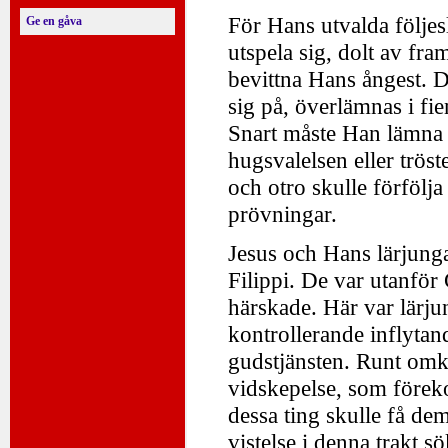
För Hans utvalda följes
Ge en gåva
utspela sig, dolt av fr
bevittna Hans ångest. D
sig på, överlämnas i f
Snart måste Han lämna 
hugsvalelsen eller trös
och otro skulle förföl
prövningar.
Jesus och Hans lärjunga
Filippi. De var utanför
härskade. Här var lärj
kontrollerande inflyta
gudstjänsten. Runt om
vidskepelse, som förekom
dessa ting skulle få de
vistelse i denna trakt sö