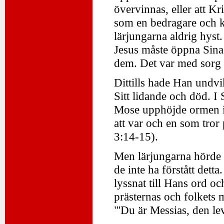
övervinnas, eller att Kr
som en bedragare och k
lärjungarna aldrig hys
Jesus måste öppna Sina 
dem. Det var med sorg
Dittills hade Han undvi
Sitt lidande och död. 
Mose upphöjde ormen i
att var och en som tror
3:14-15).
Men lärjungarna hörde i
de inte ha förstått dett
lyssnat till Hans ord oc
prästernas och folkets 
"'Du är Messias, den l