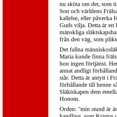
nu sköta om det, som t
Son och världens Frälsa
kallelse, eller påverka 
Guds vilja. Detta är en
mänskliga släktskapsban
från den väg, som plikte
Det fallna människosläk
Maria kunde finna fräl
hon ingen förtjänst. Hen
annat andligt förhålland
står. Detta är antytt i 
förhållande till henn
Släktskapen dem emellan
Honom.
Orden: "min stund är än
handling, som Kristus ut