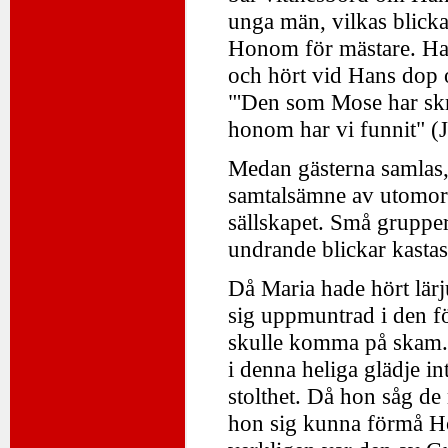
unga män, vilkas blick
Honom för mästare. Hans
och hört vid Hans dop o
"'Den som Mose har skr
honom har vi funnit" (
Medan gästerna samlas,
samtalsämne av utomord
sällskapet. Små grupper
undrande blickar kastas
Då Maria hade hört lär
sig uppmuntrad i den fö
skulle komma på skam. 
i denna heliga glädje i
stolthet. Då hon såg de
hon sig kunna förmå Hon