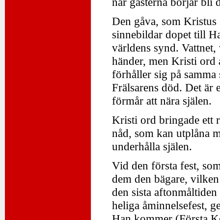
när gästerna börjar bli 
Den gåva, som Kristus s
sinnebildar dopet till 
världens synd. Vattnet
händer, men Kristi ord 
förhåller sig på samma s
Frälsarens död. Det är 
förmår att nära själen.
Kristi ord bringade ett r
nåd, som kan utplåna m
underhålla själen.
Vid den första fest, so
dem den bägare, vilken
den sista aftonmåltiden
heliga åminnelsefest, g
Han kommer (Första Kor