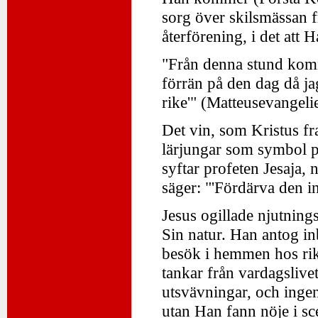
sorg över skilsmässan 
återförening, i det att 
"Från denna stund komme
förrän på den dag då ja
rike'" (Matteusevangeli
Det vin, som Kristus fr
lärjungar som symbol på
syftar profeten Jesaja, 
säger: "'Fördärva den in
Jesus ogillade njutnings
Sin natur. Han antog in
besök i hemmen hos rika
tankar från vardagslivet
utsvävningar, och inge
utan Han fann nöje i s