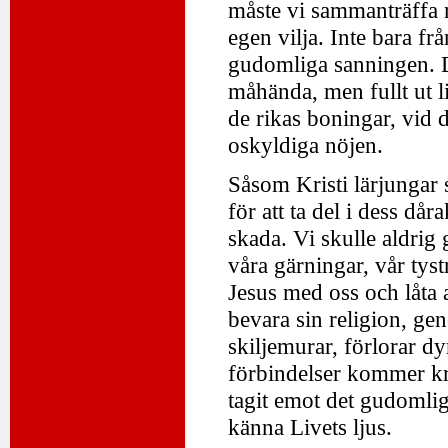
måste vi sammanträffa 
egen vilja. Inte bara f
gudomliga sanningen. D
måhända, men fullt ut l
de rikas boningar, vid 
oskyldiga nöjen.
Såsom Kristi lärjungar 
för att ta del i dess dår
skada. Vi skulle aldrig
våra gärningar, vår tystn
Jesus med oss och låta 
bevara sin religion, g
skiljemurar, förlorar d
förbindelser kommer kr
tagit emot det gudomliga
känna Livets ljus.