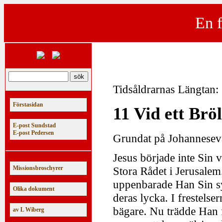
En f
Tidsåldrarnas Längtan:
Förstasidan
11 Vid ett Brö
E-post Sundstad
E-post Pedersen
Grundat på Johanneseva
Jesus började inte Sin 
Missionsbroschyrer
Stora Rådet i Jerusalem. 
uppenbarade Han Sin sy
Olika dokument
deras lycka. I frestels
bägare. Nu trädde Han 
av L Wiberg