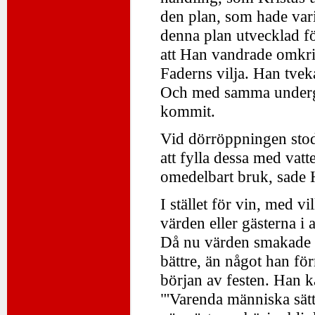
den plan, som hade varit
denna plan utvecklad fö
att Han vandrade omkri
Faderns vilja. Han tvek
Och med samma undergiv
kommit.
Vid dörröppningen stod 
att fylla dessa med vat
omedelbart bruk, sade H
I stället för vin, med v
värden eller gästerna i 
Då nu värden smakade p
bättre, än något han för
början av festen. Han 
"'Varenda människa sätt