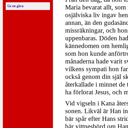
Maria bevarat allt, som
Ge en gåva
osjälviska liv ingav he
annan, än den gudasänd
missräkningar, och hon 
uppenbaras. Döden hade
kännedomen om hemligh
som hon kunde anförtro
månaderna hade varit sv
vilkens sympati hon fa
också genom din själ sk
återkallade i minnet de 
ha förlorat Jesus, och 
Vid vigseln i Kana åte
sonen. Likväl är Han i
bär spår efter Hans stri
bär vittnesbörd om Ha