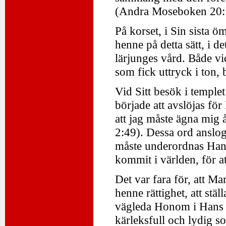
(Andra Moseboken 20:
På korset, i Sin sista ö
henne på detta sätt, i 
lärjunges vård. Både vi
som fick uttryck i ton, 
Vid Sitt besök i temple
började att avslöjas för
att jag måste ägna mig 
2:49). Dessa ord anslog
måste underordnas Hans 
kommit i världen, för 
Det var fara för, att M
henne rättighet, att stä
vägleda Honom i Hans up
kärleksfull och lydig 