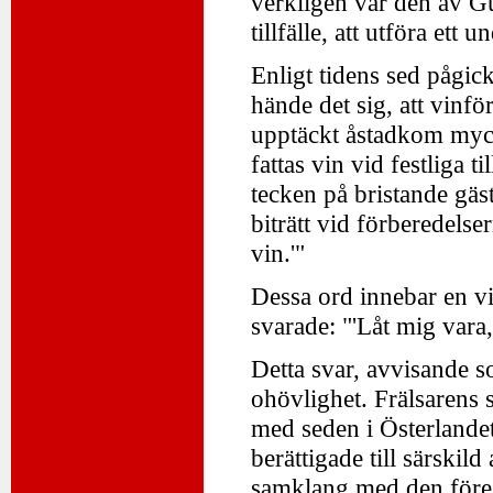
verkligen var den av G
tillfälle, att utföra ett
Enligt tidens sed pågick 
hände det sig, att vinfö
upptäckt åstadkom myck
fattas vin vid festliga t
tecken på bristande gäs
biträtt vid förberedelse
vin.'"
Dessa ord innebar en vi
svarade: "'Låt mig var
Detta svar, avvisande so
ohövlighet. Frälsarens s
med seden i Österlande
berättigade till särskild
samklang med den föres