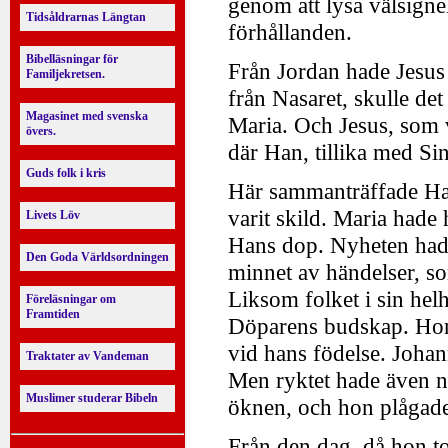
genom att lysa välsigne
Tidsåldrarnas Längtan
förhållanden.
Bibelläsningar för
Från Jordan hade Jesus å
Familjekretsen.
från Nasaret, skulle det
Magasinet med svenska
Maria. Och Jesus, som v
övers.
där Han, tillika med Sin
Guds folk i kris
Här sammanträffade Ha
varit skild. Maria hade 
Livets Löv
Hans dop. Nyheten hade
Den Goda Världsordningen
minnet av händelser, s
Liksom folket i sin hel
Föreläsningar om
Framtiden
Döparens budskap. Hon
vid hans födelse. Johan
Traktater av Vandeman
Men ryktet hade även nå
Muslimer studerar Bibeln
öknen, och hon plågade
Från den dag, då hon t