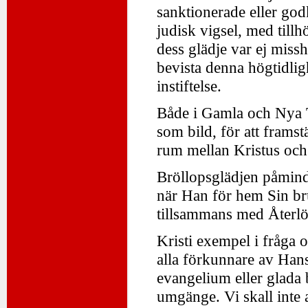
sanktionerade eller go
judisk vigsel, med tillh
dess glädje var ej miss
bevista denna högtidli
instiftelse.
Både i Gamla och Nya T
som bild, för att framst
rum mellan Kristus och
Bröllopsglädjen påmind
när Han för hem Sin bru
tillsammans med Återlö
Kristi exempel i fråga 
alla förkunnare av Han
evangelium eller glada b
umgänge. Vi skall inte a